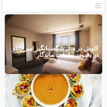
کاوش در هتل شگفت‌انگیز امیرخانلو
در بجنورد : 1 شب ماندگار