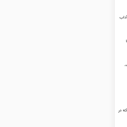
آداب
،
که در