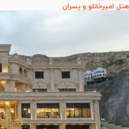
هتل امیرخانلو و پسران