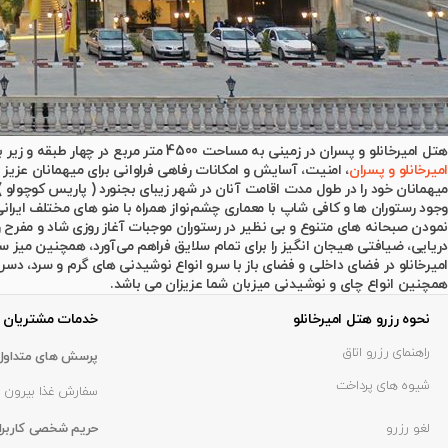
هتل امیرخانلو و پسران در زمینی به مساحت 4500 متر مربع در چهار طبقه و زیر بنای 6600 مترمربع و با ظرفیت اشتغال برای بیش از 70 نفر دارای پیشرفته ترین امکانات و تجهیزات بوده و از بهترین سازه های معماری برخوردار می باشد.
امیرخانلو و پسران
، امنیت، آسایش و امکانات رفاهی فراوانی برای میهمانان عزیز
میهمانان خود را در طول مدت اقامت آنان در شهر زیبای بجنورد ( پاریس کوچولو )
وجود رستوران ها و کافی شاپ با معماری چشم‌نواز همراه با منو های مختلف ایران
نمودن صبحانه های متنوع و بی نظیر در رستوران موجبات آغاز روزی شاد و مفرح را 
دریایی، ضیافتی هیجان انگیز را برای تمام سلایق فراهم می‌آورد، همچنین میز
امیرخانلو در فضای داخلی و فضای باز با سرو انواع نوشیدنی های گرم و سرد، دس
همچنین انواع چای و نوشیدنی میزبان شما عزیزان می باشد.
نحوه رزرو هتل امیرخانلو
خدمات مشتریان
راهنمای رزرو اتاق
پرسش های متداول
شیوه های پرداخت
سفارش غذا بیرون ب
لغو رزرو
حریم شخصی کاربرا