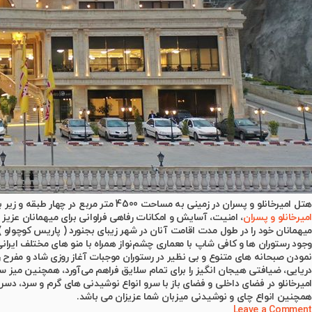
هتل امیرخانلو و پسران در زمینی به مساحت 4500 متر مربع در چهار طبقه و زیر بنای 6600 مترمربع و با ظرفیت اشتغال برای بیش از 70 نفر دارای پیشرفته ترین امکانات و تجهیزات بوده و از بهترین سازه های معماری برخوردار می باشد.
امیرخانلو و پسران
، امنیت، آسایش و امکانات رفاهی فراوانی برای میهمانان عزیز
میهمانان خود را در طول مدت اقامت آنان در شهر زیبای بجنورد ( پاریس کوچولو )
وجود رستوران ها و کافی شاپ با معماری چشم‌نواز همراه با منو های مختلف ایران
نمودن صبحانه های متنوع و بی نظیر در رستوران موجبات آغاز روزی شاد و مفرح را 
دریایی، ضیافتی هیجان انگیز را برای تمام سلایق فراهم می‌آورد، همچنین میز
امیرخانلو در فضای داخلی و فضای باز با سرو انواع نوشیدنی های گرم و سرد، دس
همچنین انواع چای و نوشیدنی میزبان شما عزیزان می باشد.
Leave a Comment